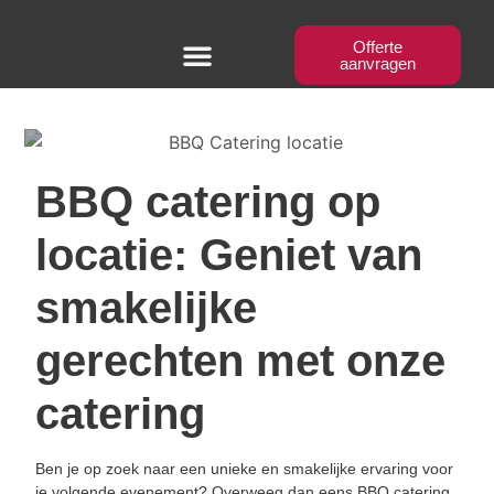
Offerte
aanvragen
BBQ Workshops
BBQ catering op
locatie: Geniet van
smakelijke
gerechten met onze
catering
Ben je op zoek naar een unieke en smakelijke ervaring voor
je volgende evenement? Overweeg dan eens BBQ catering