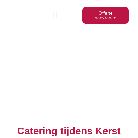
Offerte
aanvragen
BBQ Workshops
Catering tijdens Kerst