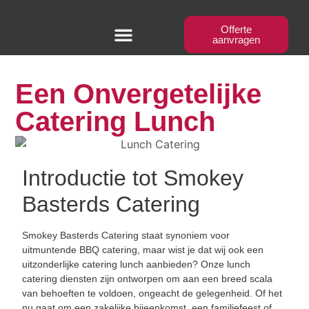
Offerte
aanvragen
BBQ Workshops
Een Onvergetelijke
Catering Lunch
Introductie tot Smokey
Basterds Catering
Smokey Basterds Catering staat synoniem voor
uitmuntende BBQ catering, maar wist je dat wij ook een
uitzonderlijke catering lunch aanbieden? Onze lunch
catering diensten zijn ontworpen om aan een breed scala
van behoeften te voldoen, ongeacht de gelegenheid. Of het
nu gaat om een zakelijke bijeenkomst, een familiefeest of