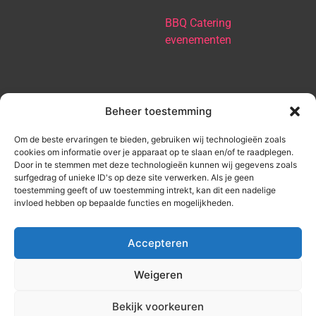
BBQ Catering
evenementen
Over ons
Beheer toestemming
Om de beste ervaringen te bieden, gebruiken wij technologieën zoals
Contact
cookies om informatie over je apparaat op te slaan en/of te raadplegen.
Door in te stemmen met deze technologieën kunnen wij gegevens zoals
surfgedrag of unieke ID's op deze site verwerken. Als je geen
Algemene voorwaarden
toestemming geeft of uw toestemming intrekt, kan dit een nadelige
invloed hebben op bepaalde functies en mogelijkheden.
Privacy Policy
Accepteren
Weigeren
Bekijk voorkeuren
© Smokey Basterds 2023.
All rights reserved.
Website door
Coark.nl